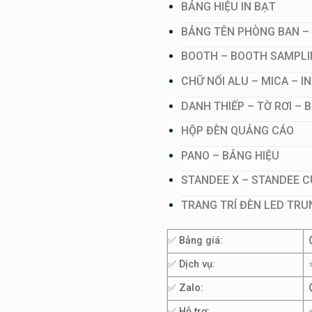
BẢNG HIỆU IN BẠT
BẢNG TÊN PHÒNG BAN –
BOOTH – BOOTH SAMPLI
CHỮ NỔI ALU – MICA – I
DANH THIẾP – TỜ RƠI –
HỘP ĐÈN QUẢNG CÁO
PANO – BẢNG HIỆU
STANDEE X – STANDEE 
TRANG TRÍ ĐÈN LED TRU
✅ Bảng giá:
✅ Dịch vụ:
✅ Zalo:
✅ Hỗ trợ: