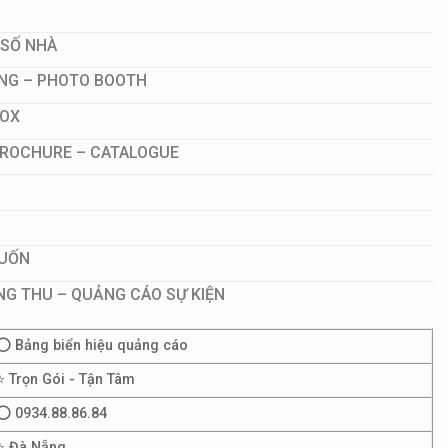
 SỐ NHÀ
NG – PHOTO BOOTH
NOX
 BROCHURE – CATALOGUE
CUỐN
NG THU – QUẢNG CÁO SỰ KIỆN
⭕ Bảng biển hiệu quảng cáo
⭐ Trọn Gói - Tận Tâm
⭕ 0934.88.86.84
⭐ Đà Nẵng