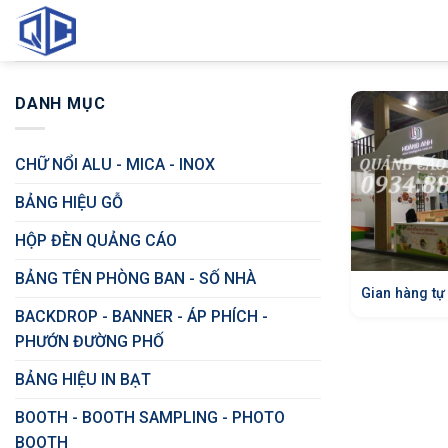
Skip
to
content
DANH MỤC
CHỮ NỔI ALU - MICA - INOX
BẢNG HIỆU GỖ
HỘP ĐÈN QUẢNG CÁO
BẢNG TÊN PHÒNG BAN - SỐ NHÀ
Gian hàng tự
BACKDROP - BANNER - ÁP PHÍCH -
PHƯỚN ĐƯỜNG PHỐ
BẢNG HIỆU IN BẠT
BOOTH - BOOTH SAMPLING - PHOTO
BOOTH