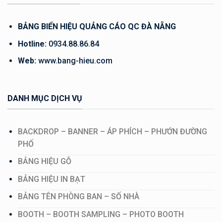
BẢNG BIỂN HIỆU QUẢNG CÁO QC ĐÀ NẴNG
Hotline:
0934.88.86.84
Web:
www.bang-hieu.com
DANH MỤC DỊCH VỤ
BACKDROP – BANNER – ÁP PHÍCH – PHƯỚN ĐƯỜNG
PHỐ
BẢNG HIỆU GỖ
BẢNG HIỆU IN BẠT
BẢNG TÊN PHÒNG BAN – SỐ NHÀ
BOOTH – BOOTH SAMPLING – PHOTO BOOTH