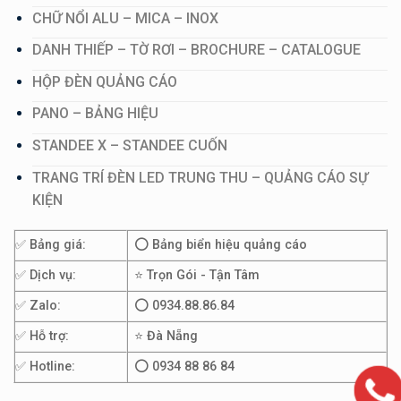
CHỮ NỔI ALU – MICA – INOX
DANH THIẾP – TỜ RƠI – BROCHURE – CATALOGUE
HỘP ĐÈN QUẢNG CÁO
PANO – BẢNG HIỆU
STANDEE X – STANDEE CUỐN
TRANG TRÍ ĐÈN LED TRUNG THU – QUẢNG CÁO SỰ
KIỆN
✅ Bảng giá:
⭕ Bảng biển hiệu quảng cáo
✅ Dịch vụ:
⭐ Trọn Gói - Tận Tâm
✅ Zalo:
⭕ 0934.88.86.84
✅ Hỗ trợ:
⭐ Đà Nẵng
✅ Hotline:
⭕ 0934 88 86 84