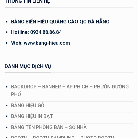
THÔNG TIN LIÊN HỆ
BẢNG BIỂN HIỆU QUẢNG CÁO QC ĐÀ NẴNG
Hotline:
0934.88.86.84
Web:
www.bang-hieu.com
DANH MỤC DỊCH VỤ
BACKDROP – BANNER – ÁP PHÍCH – PHƯỚN ĐƯỜNG
PHỐ
BẢNG HIỆU GỖ
BẢNG HIỆU IN BẠT
BẢNG TÊN PHÒNG BAN – SỐ NHÀ