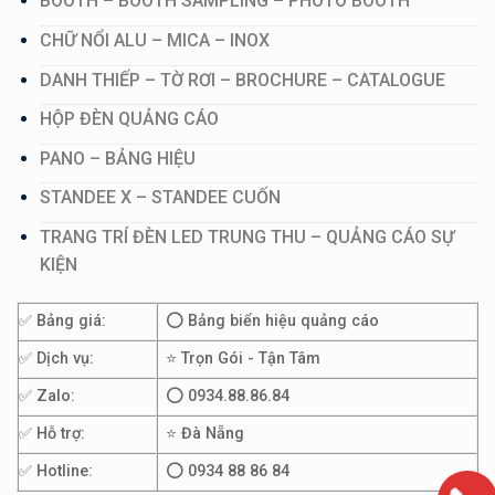
BOOTH – BOOTH SAMPLING – PHOTO BOOTH
CHỮ NỔI ALU – MICA – INOX
DANH THIẾP – TỜ RƠI – BROCHURE – CATALOGUE
HỘP ĐÈN QUẢNG CÁO
PANO – BẢNG HIỆU
STANDEE X – STANDEE CUỐN
TRANG TRÍ ĐÈN LED TRUNG THU – QUẢNG CÁO SỰ
KIỆN
✅ Bảng giá:
⭕ Bảng biển hiệu quảng cáo
✅ Dịch vụ:
⭐ Trọn Gói - Tận Tâm
✅ Zalo:
⭕ 0934.88.86.84
✅ Hỗ trợ:
⭐ Đà Nẵng
✅ Hotline:
⭕ 0934 88 86 84