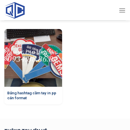
Skip
to
content
Bảng hashtag cầm tay in pp
cán format