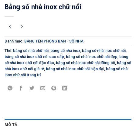
Bảng số nhà inox chữ nổi
Danh mục:
BẢNG TÊN PHÒNG BAN - SỐ NHÀ
Thẻ:
bảng số nhà chữ nổi
,
bảng số nhà inox
,
bảng số nhà inox chữ nổi
,
bảng số nhà inox chữ nổi cao cấp
,
bảng số nhà inox chữ nổi đẹp
,
bảng
số nhà inox chữ nổi độc đáo
,
bảng số nhà inox chữ nổi đồng bộ
,
bảng số
nhà inox chữ nổi giá rẻ
,
bảng số nhà inox chữ nổi hiện đại
,
bảng số nhà
inox chữ nổi trang trí
MÔ TẢ