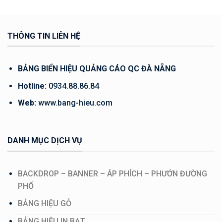
THÔNG TIN LIÊN HỆ
BẢNG BIỂN HIỆU QUẢNG CÁO QC ĐÀ NẴNG
Hotline:
0934.88.86.84
Web:
www.bang-hieu.com
DANH MỤC DỊCH VỤ
BACKDROP – BANNER – ÁP PHÍCH – PHƯỚN ĐƯỜNG
PHỐ
BẢNG HIỆU GỖ
BẢNG HIỆU IN BẠT