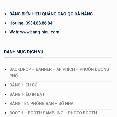
BẢNG BIỂN HIỆU QUẢNG CÁO QC ĐÀ NẴNG
Hotline:
0934.88.86.84
Web:
www.bang-hieu.com
DANH MỤC DỊCH VỤ
BACKDROP – BANNER – ÁP PHÍCH – PHƯỚN ĐƯỜNG
PHỐ
BẢNG HIỆU GỖ
BẢNG HIỆU IN BẠT
BẢNG TÊN PHÒNG BAN – SỐ NHÀ
BOOTH – BOOTH SAMPLING – PHOTO BOOTH