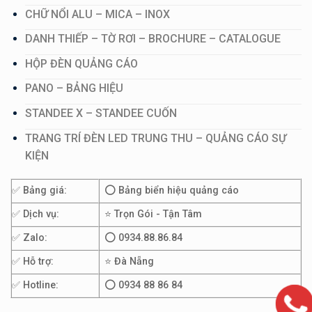
CHỮ NỔI ALU – MICA – INOX
DANH THIẾP – TỜ RƠI – BROCHURE – CATALOGUE
HỘP ĐÈN QUẢNG CÁO
PANO – BẢNG HIỆU
STANDEE X – STANDEE CUỐN
TRANG TRÍ ĐÈN LED TRUNG THU – QUẢNG CÁO SỰ
KIỆN
✅ Bảng giá:
⭕ Bảng biển hiệu quảng cáo
✅ Dịch vụ:
⭐ Trọn Gói - Tận Tâm
✅ Zalo:
⭕ 0934.88.86.84
✅ Hỗ trợ:
⭐ Đà Nẵng
✅ Hotline:
⭕ 0934 88 86 84