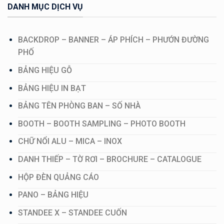
DANH MỤC DỊCH VỤ
BACKDROP – BANNER – ÁP PHÍCH – PHƯỚN ĐƯỜNG
PHỐ
BẢNG HIỆU GỖ
BẢNG HIỆU IN BẠT
BẢNG TÊN PHÒNG BAN – SỐ NHÀ
BOOTH – BOOTH SAMPLING – PHOTO BOOTH
CHỮ NỔI ALU – MICA – INOX
DANH THIẾP – TỜ RƠI – BROCHURE – CATALOGUE
HỘP ĐÈN QUẢNG CÁO
PANO – BẢNG HIỆU
STANDEE X – STANDEE CUỐN