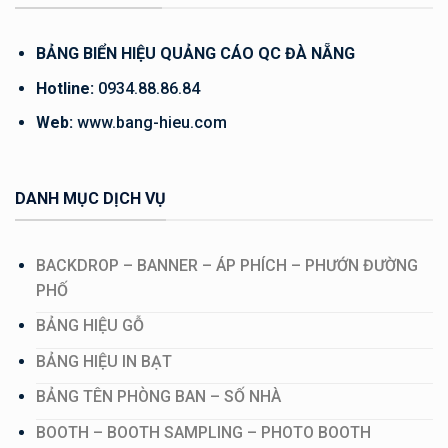
BẢNG BIỂN HIỆU QUẢNG CÁO QC ĐÀ NẴNG
Hotline:
0934.88.86.84
Web:
www.bang-hieu.com
DANH MỤC DỊCH VỤ
BACKDROP – BANNER – ÁP PHÍCH – PHƯỚN ĐƯỜNG
PHỐ
BẢNG HIỆU GỖ
BẢNG HIỆU IN BẠT
BẢNG TÊN PHÒNG BAN – SỐ NHÀ
BOOTH – BOOTH SAMPLING – PHOTO BOOTH