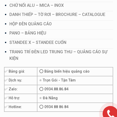
CHỮ NỔI ALU – MICA – INOX
DANH THIẾP – TỜ RƠI – BROCHURE – CATALOGUE
HỘP ĐÈN QUẢNG CÁO
PANO – BẢNG HIỆU
STANDEE X – STANDEE CUỐN
TRANG TRÍ ĐÈN LED TRUNG THU – QUẢNG CÁO SỰ
KIỆN
✅ Bảng giá:
⭕ Bảng biển hiệu quảng cáo
✅ Dịch vụ:
⭐ Trọn Gói - Tận Tâm
✅ Zalo:
⭕ 0934.88.86.84
✅ Hỗ trợ:
⭐ Đà Nẵng
✅ Hotline:
⭕ 0934 88 86 84