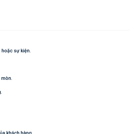
 hoặc sự kiện.
i mòn.
.
của khách hàng.