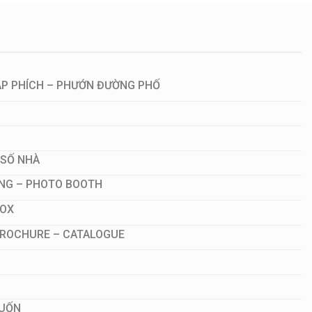
ÁP PHÍCH – PHƯỚN ĐƯỜNG PHỐ
 SỐ NHÀ
NG – PHOTO BOOTH
NOX
 BROCHURE – CATALOGUE
CUỐN