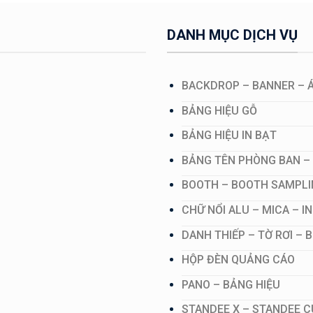
DANH MỤC DỊCH VỤ
BACKDROP – BANNER – 
BẢNG HIỆU GỖ
BẢNG HIỆU IN BẠT
BẢNG TÊN PHÒNG BAN –
BOOTH – BOOTH SAMPLI
CHỮ NỔI ALU – MICA – I
DANH THIẾP – TỜ RƠI –
HỘP ĐÈN QUẢNG CÁO
PANO – BẢNG HIỆU
STANDEE X – STANDEE 