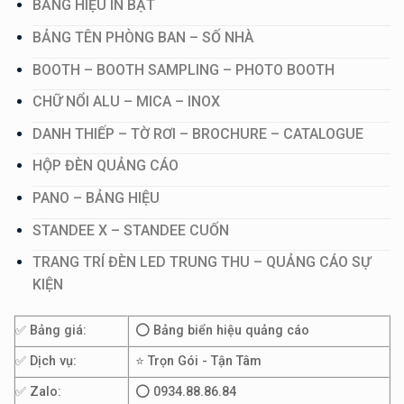
BẢNG HIỆU IN BẠT
BẢNG TÊN PHÒNG BAN – SỐ NHÀ
BOOTH – BOOTH SAMPLING – PHOTO BOOTH
CHỮ NỔI ALU – MICA – INOX
DANH THIẾP – TỜ RƠI – BROCHURE – CATALOGUE
HỘP ĐÈN QUẢNG CÁO
PANO – BẢNG HIỆU
STANDEE X – STANDEE CUỐN
TRANG TRÍ ĐÈN LED TRUNG THU – QUẢNG CÁO SỰ
KIỆN
✅ Bảng giá:
⭕ Bảng biển hiệu quảng cáo
✅ Dịch vụ:
⭐ Trọn Gói - Tận Tâm
✅ Zalo:
⭕ 0934.88.86.84