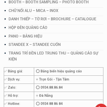
BOOTH – BOOTH SAMPLING – PHOTO BOOTH
CHỮ NỔI ALU – MICA – INOX
DANH THIẾP – TỜ RƠI – BROCHURE – CATALOGUE
HỘP ĐÈN QUẢNG CÁO
PANO – BẢNG HIỆU
STANDEE X – STANDEE CUỐN
TRANG TRÍ ĐÈN LED TRUNG THU – QUẢNG CÁO SỰ
KIỆN
✅ Bảng giá:
⭕ Bảng biển hiệu quảng cáo
✅ Dịch vụ:
⭐ Trọn Gói - Tận Tâm
✅ Zalo:
⭕ 0934.88.86.84
✅ Hỗ trợ:
⭐ Đà Nẵng
✅ Hotline:
⭕ 0934 88 86 84