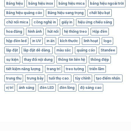
Bảng hiệu
bảng hiệu inox
bảng hiệu mica
bảng hiệu ngoài trời
Bảng hiệu quảng cáo
Bảng hiệu sang trọng
chất liệu bạt
chữ nổi mica
công nghệ in
giấy in
hiệu ứng chiếu sáng
hoa đăng
hình ảnh
hút nổi
hệ thống treo
Hộp đèn
hộp đèn led
in UV
in ấn
kích thước
linh hoạt
logo
lắp đặt
lắp đặt dễ dàng.
màu sắc
quảng cáo
Standee
sự kiện
thay đổi nội dung
thông tin liên hệ
thông điệp
tiết kiệm năng lượng.
trang trí
treo tường
triển lãm
trung thu
trưng bày
tuổi thọ cao.
tùy chỉnh
tạo điểm nhấn.
vị trí
ánh sáng
đèn LED
đèn lồng
độ sáng cao